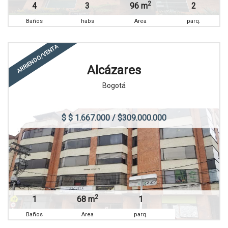
2
4
3
96 m
2
Baños
habs
Area
parq.
ARRIENDO/VENTA
Alcázares
Bogotá
$ $ 1.667.000 / $309.000.000
2
1
68 m
1
Baños
Area
parq.