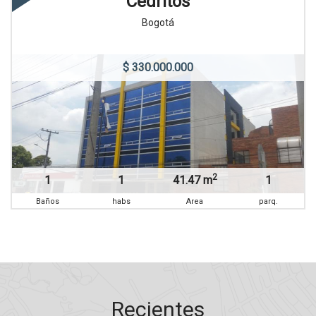
Cedritos
Bogotá
$ 330.000.000
2
1
1
41.47 m
1
Baños
habs
Area
parq.
Recientes