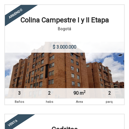
ARRIENDO
Colina Campestre I y II Etapa
Bogotá
$ 3.000.000
2
3
2
90 m
2
Baños
habs
Area
parq.
VENTA